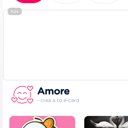
Ads
Amore
- creà a to e-card