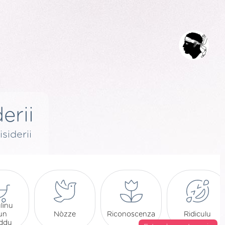
erii
isiderii
linu
 un
Nòzze
Riconoscenza
Ridiculu
eddu