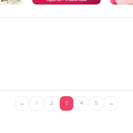
←
1
2
3
4
5
→