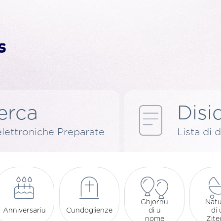
erca
Disid
elettroniche Preparate
Lista di d
Ghjornu
Natu
Anniversariu
Cundoglienze
di u
di
nome
Zit