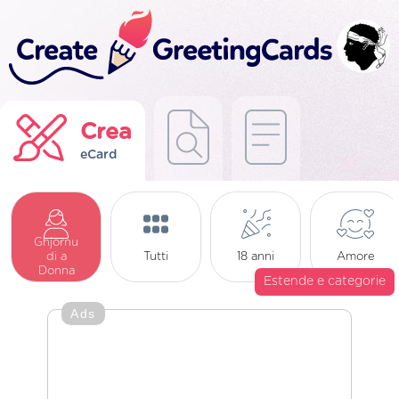
Crea
eCard
Ghjornu
di a
Tutti
18 anni
Amore
Donna
Estende e categorie
Ads