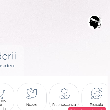
erii
isiderii
linu
 un
Nòzze
Riconoscenza
Ridiculu
eddu