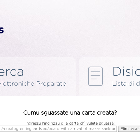
erca
Disid
elettroniche Preparate
Lista di d
Cumu sguassate una carta creata?
Ingressu l'indirizzu di a carta chì vulete sguassà: