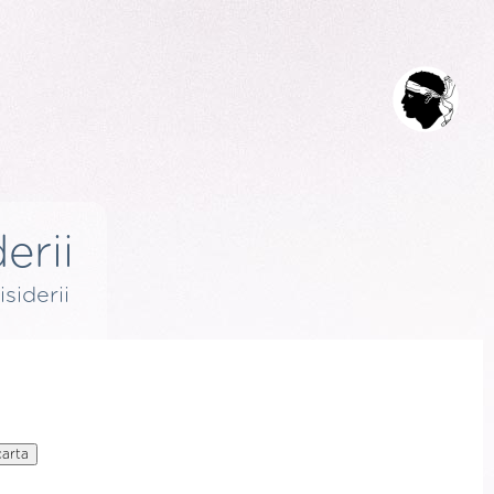
erii
isiderii