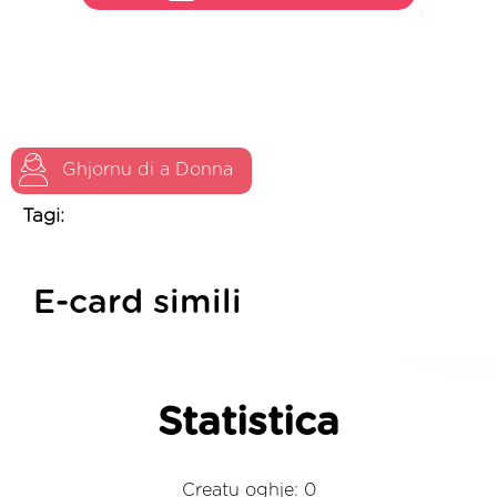
Ghjornu di a Donna
Tagi:
E-card simili
Statistica
Creatu oghje: 0