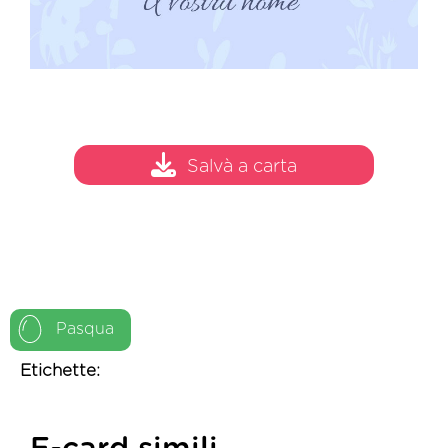
Salvà a carta
Pasqua
Etichette: