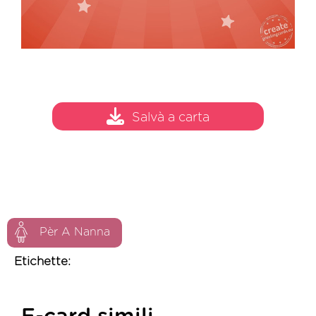
Salvà a carta
Pèr A Nanna
Etichette: