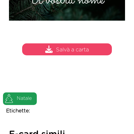
Salvà a carta
Natale
Etichette: