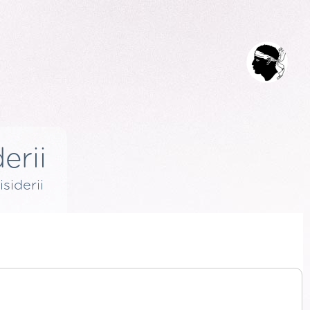
erii
isiderii