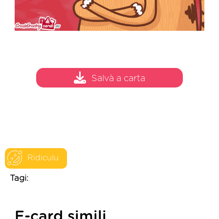
Salvà a carta
Ridiculu
Tagi:
E-card simili