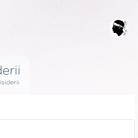
erii
isiderii