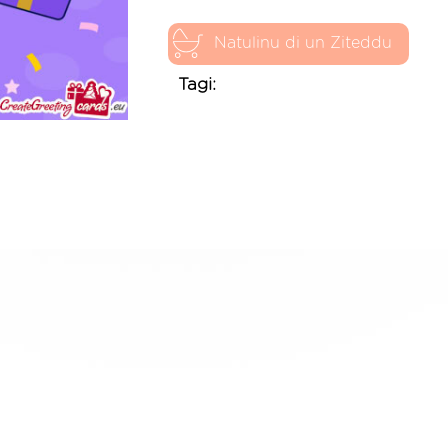
Natulinu di un Ziteddu
Tagi: