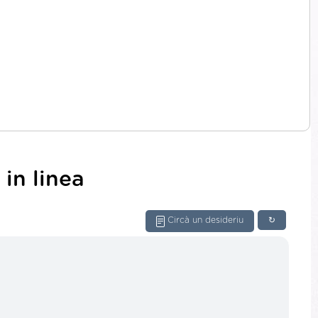
in linea
Circà un desideriu
↻