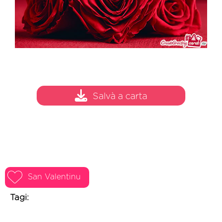
Salvà a carta
San Valentinu
Tagi: