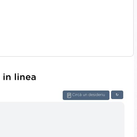
in linea
Circà un desideriu
↻