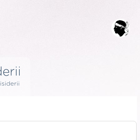
erii
isiderii