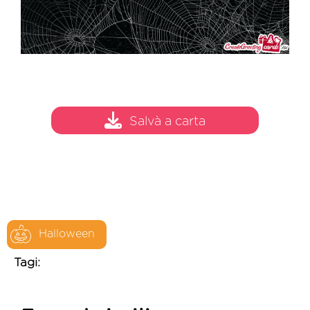
Salvà a carta
Halloween
Tagi: