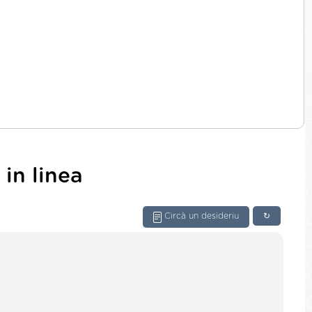
in linea
Circà un desideriu
↻