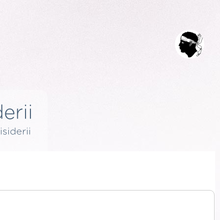
erii
isiderii