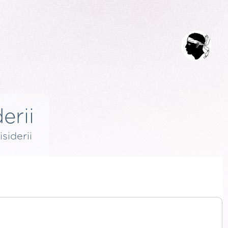
erii
isiderii