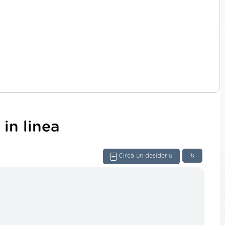
in linea
Circà un desideriu
↻