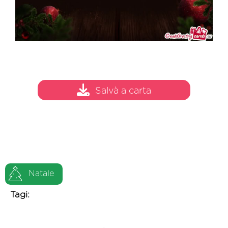
Salvà a carta
Natale
Tagi: