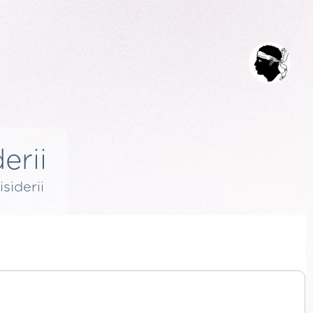
erii
isiderii