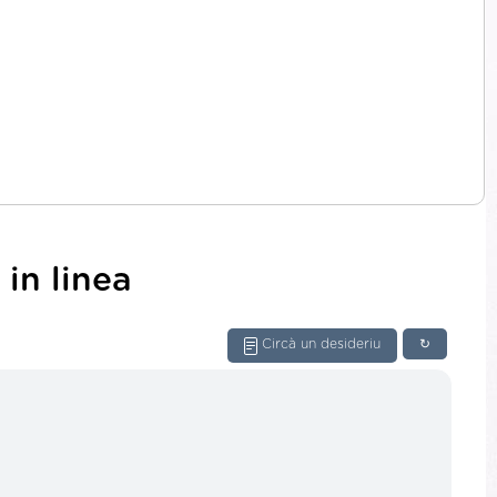
in linea
Circà un desideriu
↻