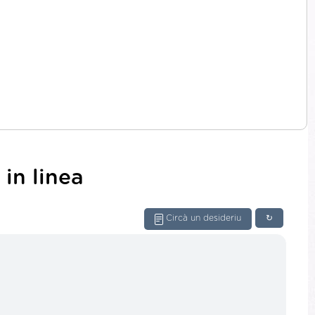
in linea
Circà un desideriu
↻