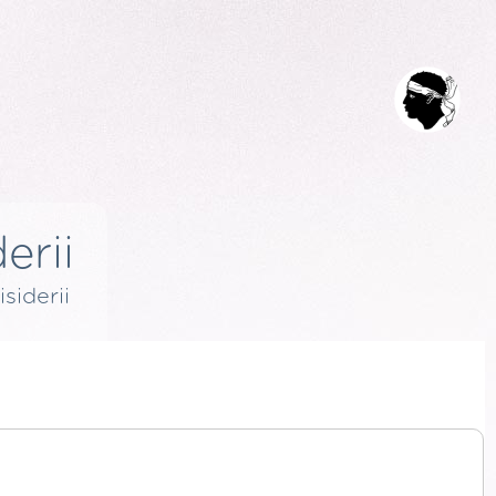
erii
isiderii