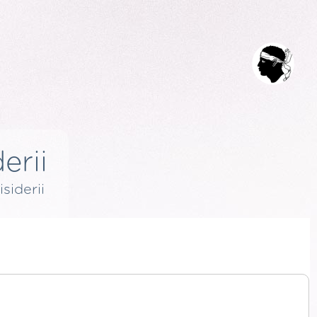
erii
isiderii