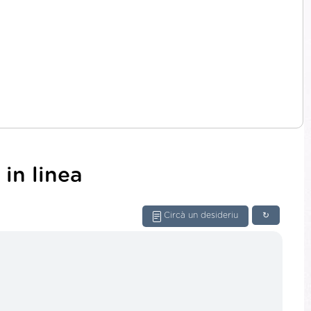
in linea
Circà un desideriu
↻