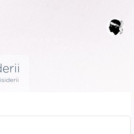
erii
isiderii