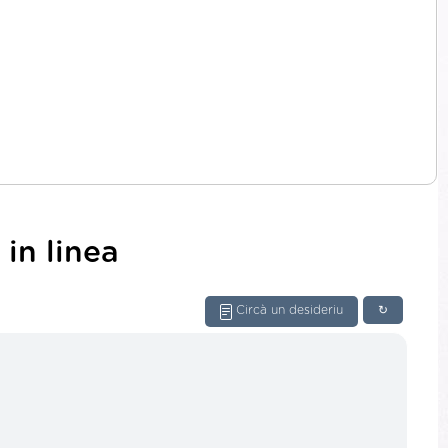
in linea
Circà un desideriu
↻