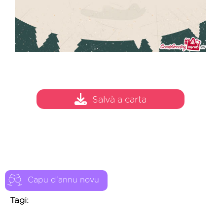
Salvà a carta
Capu d'annu novu
Tagi: