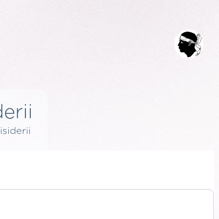
erii
isiderii