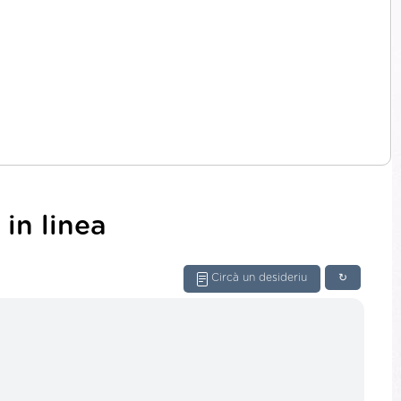
in linea
Circà un desideriu
↻