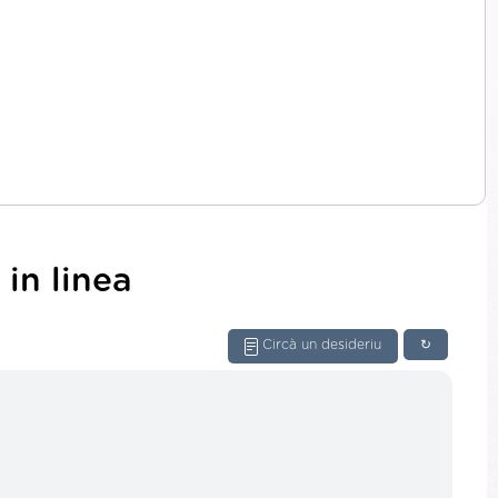
in linea
Circà un desideriu
↻