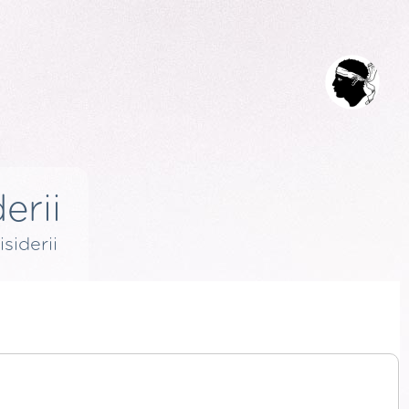
erii
isiderii