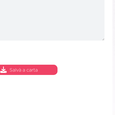
23/100
Salvà a carta