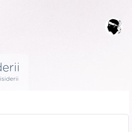
erii
isiderii