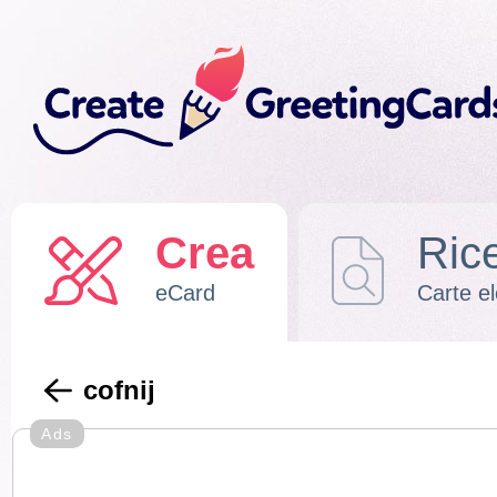
Crea
Ric
eCard
Carte el
cofnij
Ads