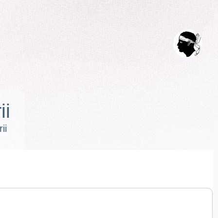
ii
ii