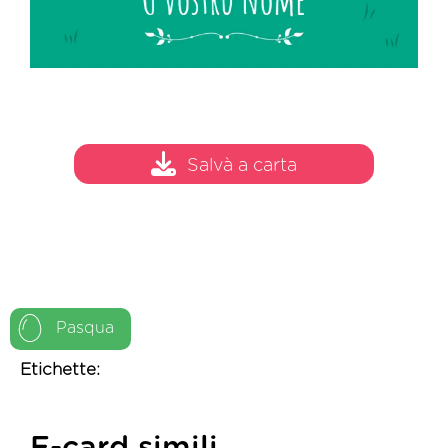
Salvà a carta
Pasqua
Etichette: